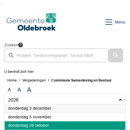
Ga naar de inhoud van deze pagina
Ga naar het zoeken
Ga naar het menu
Menu
Zoeken
U bevindt zich hier:
Home
Vergaderingen
Commissie Samenleving en Bestuur
A
A
A
2026
2026
donderdag 3 december
2026
donderdag 5 november
2026
donderdag 29 oktober