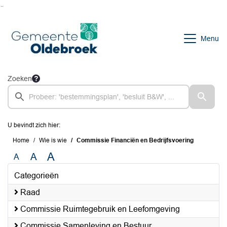
Ga naar de inhoud van deze pagina
Ga naar het zoeken
Ga naar het menu
Menu
Zoeken
U bevindt zich hier:
Home
Wie is wie
Commissie Financiën en Bedrijfsvoering
A
A
A
Categorieën
Raad
Commissie Ruimtegebruik en Leefomgeving
Commissie Samenleving en Bestuur