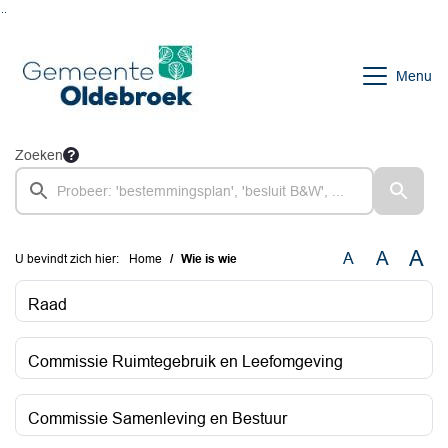
Ga naar de inhoud van deze pagina
Ga naar het zoeken
Ga naar het menu
Menu
Zoeken
A
A
A
U bevindt zich hier:
Home
Wie is wie
Raad
Commissie Ruimtegebruik en Leefomgeving
Commissie Samenleving en Bestuur