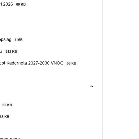
ri 2026
69 KB
opslag
1 MB
OG
212 KB
concept Kadernota 2027-2030 VNOG
56 KB
6
65 KB
68 KB