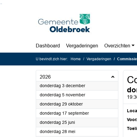
Ga naar de inhoud van deze pagina
Ga naar het zoeken
Ga naar het menu
Dashboard
Vergaderingen
Overzichten
U bevindt zich hier:
Home
Vergaderingen
Commissie 
2026
Co
2026
donderdag 3 december
do
2026
donderdag 5 november
19:3
2026
donderdag 29 oktober
Loca
2026
donderdag 17 september
Voorz
2026
donderdag 25 juni
Toel
2026
donderdag 28 mei