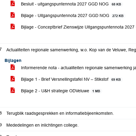
Besluit - uitgangspuntennota 2027 GGD NOG
68 KB
Bijlage - Uitgangspuntennota 2027 GGD NOG
272 KB
Bijlage - Conceptbrief Zienswijze Uitgangspuntennota 2
7
Actualiteiten regionale samenwerking, w.o. Kop van de Veluwe, Reg
Bijlagen
Informerende nota - actualiteiten regionale samenwerking j
Bijlage 1 - Brief Versnellingstafel NV – Stikstof
69 KB
Bijlage 2 - U&H strategie ODVeluwe
1 MB
8
Terugblik raadsgesprekken en informatiebijeenkomsten.
9
Mededelingen en inlichtingen college.