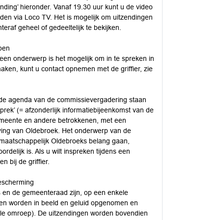
nding’ hieronder. Vanaf 19.30 uur kunt u de video
den via Loco TV. Het is mogelijk om uitzendingen
raf geheel of gedeeltelijk te bekijken.
pen
en onderwerp is het mogelijk om in te spreken in
maken, kunt u contact opnemen met de griffier, zie
 de agenda van de commissievergadering staan
sprek’ (= afzonderlijk informatiebijeenkomst van de
gemeente en andere betrokkenen, met een
ving van Oldebroek. Het onderwerp van de
maatschappelijk Oldebroeks belang gaan,
elijk is. Als u wilt inspreken tijdens een
 bij de griffier.
escherming
 en de gemeenteraad zijn, op een enkele
gen worden in beeld en geluid opgenomen en
kale omroep). De uitzendingen worden bovendien