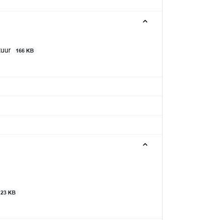
tuur
166 KB
123 KB