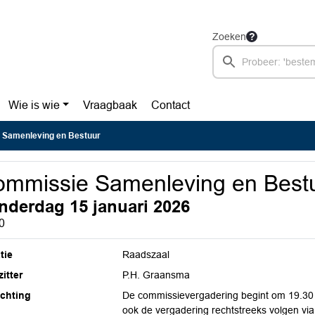
Zoeken
Wie is wie
Vraagbaak
Contact
Samenleving en Bestuur
mmissie Samenleving en Best
nderdag 15 januari 2026
0
tie
Raadszaal
itter
P.H. Graansma
ichting
De commissievergadering begint om 19.30 u
ook de vergadering rechtstreeks volgen via