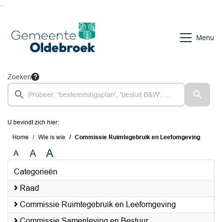
Ga naar de inhoud van deze pagina
Ga naar het zoeken
Ga naar het menu
Menu
Zoeken
U bevindt zich hier:
Home
Wie is wie
Commissie Ruimtegebruik en Leefomgeving
A
A
A
Categorieën
Raad
Commissie Ruimtegebruik en Leefomgeving
Commissie Samenleving en Bestuur