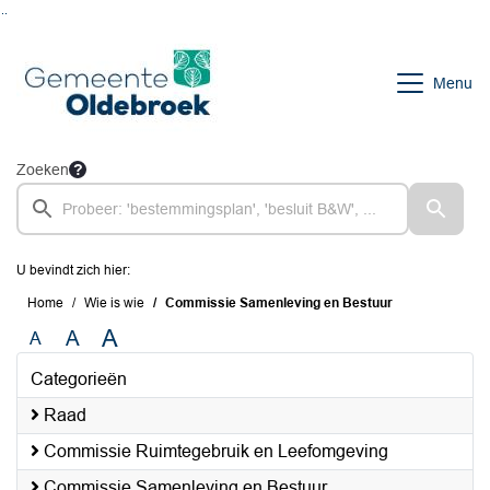
Ga naar de inhoud van deze pagina
Ga naar het zoeken
Ga naar het menu
Menu
Zoeken
U bevindt zich hier:
Home
Wie is wie
Commissie Samenleving en Bestuur
A
A
A
Categorieën
Raad
Commissie Ruimtegebruik en Leefomgeving
Commissie Samenleving en Bestuur