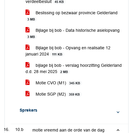
verdeelbesluit
45 KB
Beslissing op bezwaar provincie Gelderland
3 MB
Bijlage bij bob - Data historische asielopvang
3 MB
Bijlage bij bob - Opvang en realisatie 12
januari 2024
111 KB
bijlage bij bob - verslag hoorzitting Gelderland
d.d. 28 mei 2025
2 MB
Motie CVO (M1)
345 KB
Motie SGP (M2)
359 KB
Sprekers
10.b
motie vreemd aan de orde van de dag