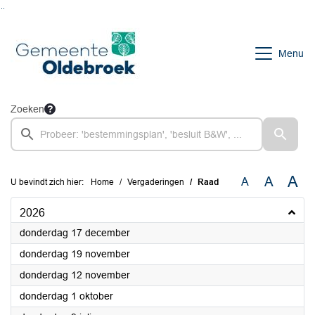
Ga naar de inhoud van deze pagina
Ga naar het zoeken
Ga naar het menu
Menu
Zoeken
A
A
A
U bevindt zich hier:
Home
Vergaderingen
Raad
2026
2026
donderdag 17 december
2026
donderdag 19 november
2026
donderdag 12 november
2026
donderdag 1 oktober