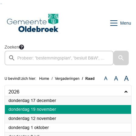
Ga naar de inhoud van deze pagina
Ga naar het zoeken
Ga naar het menu
Menu
Zoeken
A
A
A
U bevindt zich hier:
Home
Vergaderingen
Raad
2026
2026
donderdag 17 december
2026
donderdag 19 november
2026
donderdag 12 november
2026
donderdag 1 oktober