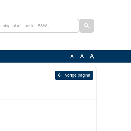
A
A
A
Vorige pagina