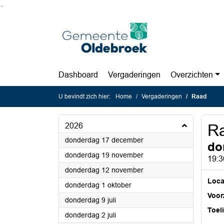
Ga naar de inhoud van deze pagina
Ga naar het zoeken
Ga naar het menu
Dashboard
Vergaderingen
Overzichten
U bevindt zich hier:
Home
Vergaderingen
Raad
2026
R
2026
donderdag 17 december
do
2026
donderdag 19 november
19:3
2026
donderdag 12 november
Loca
2026
donderdag 1 oktober
Voorz
2026
donderdag 9 juli
Toel
2026
donderdag 2 juli