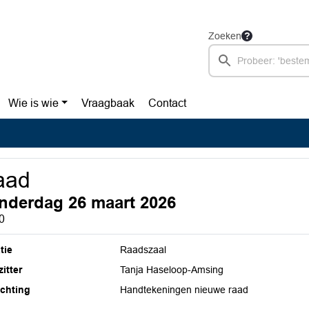
Zoeken
Wie is wie
Vraagbaak
Contact
aad
nderdag 26 maart 2026
0
tie
Raadszaal
itter
Tanja Haseloop-Amsing
ichting
Handtekeningen nieuwe raad