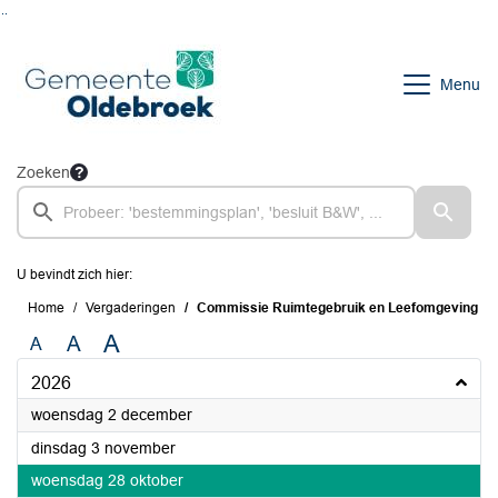
Ga naar de inhoud van deze pagina
Ga naar het zoeken
Ga naar het menu
Menu
Zoeken
U bevindt zich hier:
Home
Vergaderingen
Commissie Ruimtegebruik en Leefomgeving
A
A
A
2026
2026
woensdag 2 december
2026
dinsdag 3 november
2026
woensdag 28 oktober