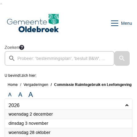
Ga naar de inhoud van deze pagina
Ga naar het zoeken
Ga naar het menu
Menu
Zoeken
U bevindt zich hier:
Home
Vergaderingen
Commissie Ruimtegebruik en Leefomgeving
A
A
A
2026
2026
woensdag 2 december
2026
dinsdag 3 november
2026
woensdag 28 oktober