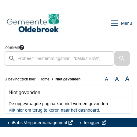
Ga naar de inhoud van deze pagina
Ga naar het zoeken
Ga naar het menu
Menu
Zoeken
A
A
A
U bevindt zich hier:
Home
Niet gevonden
Niet gevonden
De opgevraagde pagina kan niet worden gevonden.
Klik hier om terug te keren naar het dashboard.
iBabs Vergadermanagement
Inloggen