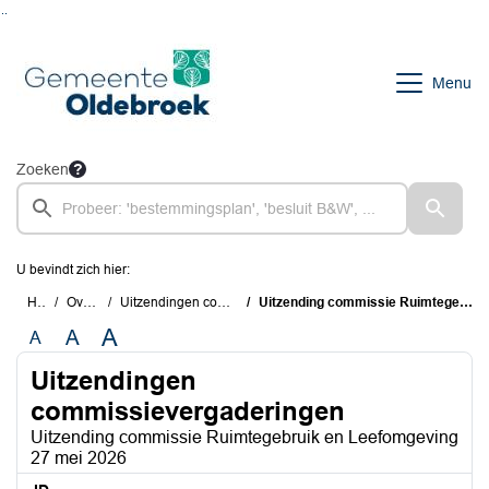
Ga naar de inhoud van deze pagina
Ga naar het zoeken
Ga naar het menu
Menu
Zoeken
U bevindt zich hier:
Home
Overzichten
Uitzendingen commissievergaderingen
Uitzending commissie Ruimtegebruik en Leefomgeving 27 mei 2026
A
A
A
Uitzendingen
commissievergaderingen
Uitzending commissie Ruimtegebruik en Leefomgeving
27 mei 2026