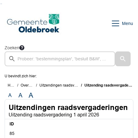
Ga naar de inhoud van deze pagina
Ga naar het zoeken
Ga naar het menu
Menu
Zoeken
U bevindt zich hier:
Home
Overzichten
Uitzendingen raadsvergaderingen
Uitzending raadsvergadering 1 april 2026
A
A
A
Uitzendingen raadsvergaderingen
Uitzending raadsvergadering 1 april 2026
ID
85