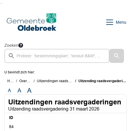
Ga naar de inhoud van deze pagina
Ga naar het zoeken
Ga naar het menu
Menu
Zoeken
U bevindt zich hier:
Home
Overzichten
Uitzendingen raadsvergaderingen
Uitzending raadsvergadering 31 maart 2026
A
A
A
Uitzendingen raadsvergaderingen
Uitzending raadsvergadering 31 maart 2026
ID
84