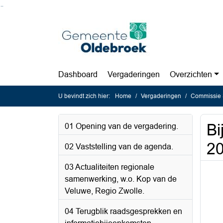
Ga naar de inhoud van deze pagina
Ga naar het zoeken
Ga naar het menu
Dashboard
Vergaderingen
Overzichten
U bevindt zich hier:
Home
Vergaderingen
Commissie 
Bi
01 Opening van de vergadering.
2
02 Vaststelling van de agenda.
03 Actualiteiten regionale
samenwerking, w.o. Kop van de
Veluwe, Regio Zwolle.
04 Terugblik raadsgesprekken en