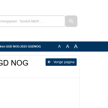
A
A
A
tukken GGD NOG 2025 GGDNOG
 GGD NOG
Vorige pagina