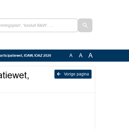
A
A
A
articipatiewet, IOAW, IOAZ 2026
atiewet,
Vorige pagina