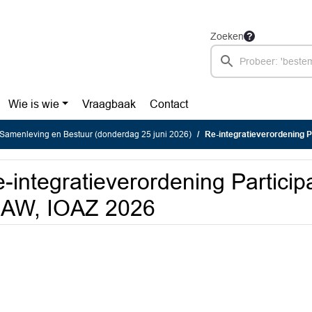
Zoeken
Wie is wie
Vraagbaak
Contact
Samenleving en Bestuur (donderdag 25 juni 2026)
Re-integratieverordening P
-integratieverordening Particip
OAW, IOAZ 2026