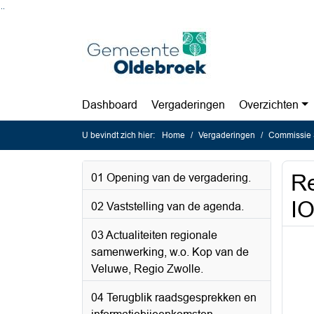
Ga naar de inhoud van deze pagina
Ga naar het zoeken
Ga naar het menu
Dashboard
Vergaderingen
Overzichten
U bevindt zich hier:
Home
Vergaderingen
Commissie 
Re
01 Opening van de vergadering.
I
02 Vaststelling van de agenda.
03 Actualiteiten regionale
samenwerking, w.o. Kop van de
Veluwe, Regio Zwolle.
04 Terugblik raadsgesprekken en