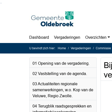
Ga naar de inhoud van deze pagina
Ga naar het zoeken
Ga naar het menu
Dashboard
Vergaderingen
Overzichten
U bevindt zich hier:
Home
Vergaderingen
Commissie 
Bi
01 Opening van de vergadering.
ve
02 Vaststelling van de agenda.
03 Actualiteiten regionale
samenwerkingen, w.o. Kop van de
Veluwe, Regio Zwolle.
04 Terugblik raadsgesprekken en