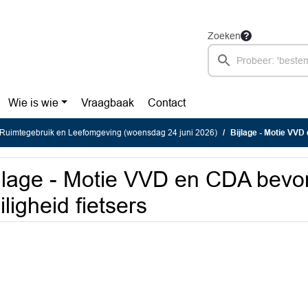
Zoeken
Wie is wie
Vraagbaak
Contact
Ruimtegebruik en Leefomgeving (woensdag 24 juni 2026)
Bijlage - Motie VVD
jlage - Motie VVD en CDA bevo
iligheid fietsers