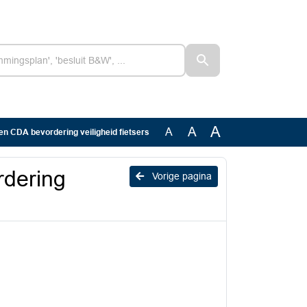
A
A
A
 en CDA bevordering veiligheid fietsers
rdering
Vorige pagina