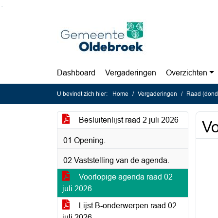
Ga naar de inhoud van deze pagina
Ga naar het zoeken
Ga naar het menu
Dashboard
Vergaderingen
Overzichten
U bevindt zich hier:
Home
Vergaderingen
Raad (donde
Besluitenlijst raad 2 juli 2026
Vo
01 Opening.
02 Vaststelling van de agenda.
Voorlopige agenda raad 02
juli 2026
Lijst B-onderwerpen raad 02
juli 2026