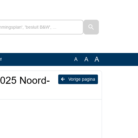
A
A
A
f
 2025 Noord-
Vorige pagina