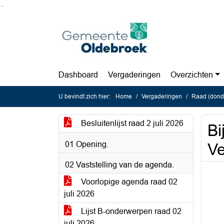
Ga naar de inhoud van deze pagina
Ga naar het zoeken
Ga naar het menu
Dashboard
Vergaderingen
Overzichten
U bevindt zich hier:
Home
Vergaderingen
Raad (donde
Besluitenlijst raad 2 juli 2026
Bi
01 Opening.
Ve
02 Vaststelling van de agenda.
Voorlopige agenda raad 02
juli 2026
Lijst B-onderwerpen raad 02
juli 2026