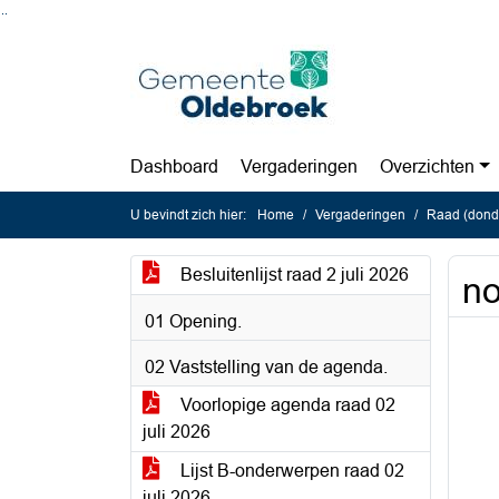
Ga naar de inhoud van deze pagina
Ga naar het zoeken
Ga naar het menu
Dashboard
Vergaderingen
Overzichten
U bevindt zich hier:
Home
Vergaderingen
Raad (donde
Besluitenlijst raad 2 juli 2026
no
01 Opening.
02 Vaststelling van de agenda.
Voorlopige agenda raad 02
juli 2026
Lijst B-onderwerpen raad 02
juli 2026