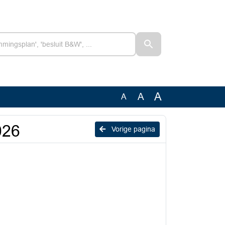
A
A
A
026
Vorige pagina