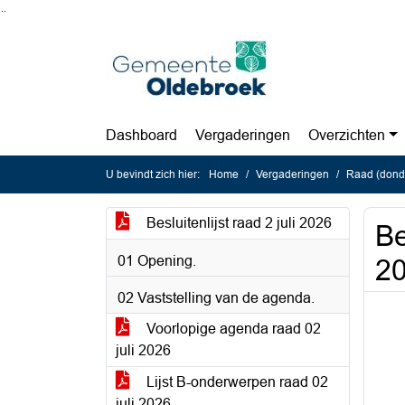
Ga naar de inhoud van deze pagina
Ga naar het zoeken
Ga naar het menu
Dashboard
Vergaderingen
Overzichten
U bevindt zich hier:
Home
Vergaderingen
Raad (donde
Besluitenlijst raad 2 juli 2026
Be
01 Opening.
20
02 Vaststelling van de agenda.
Voorlopige agenda raad 02
juli 2026
Lijst B-onderwerpen raad 02
juli 2026