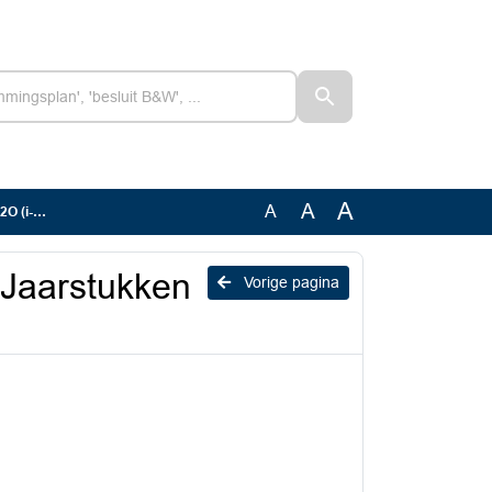
A
A
A
enst).
 Jaarstukken
Vorige pagina